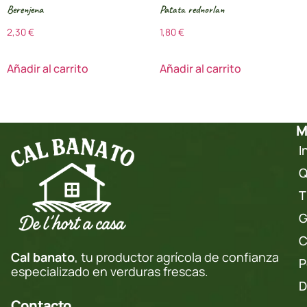
Berenjena
Patata rednorlan
2,30
€
1,80
€
Añadir al carrito
Añadir al carrito
M
I
Q
T
G
C
Cal banato
, tu productor agrícola de confianza
P
especializado en verduras frescas.
D
Contacto